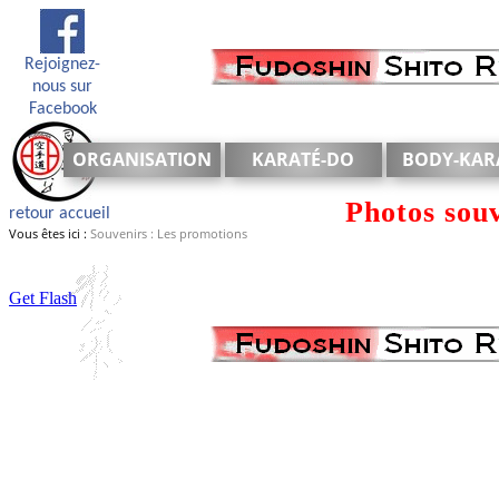
Rejoignez-
nous sur
Facebook
ORGANISATION
KARATÉ-DO
BODY-KAR
PRÉSENTATION
PRÉSENTATION
BODY-KAR
Photos souv
retour accueil
HORAIRES
TECHNIQUES
TECHNIQU
Vous êtes ici :
Souvenirs : Les promotions
ENSEIGNANTS
KIHON
REGLEMENT
KATAS
Get Flash
CONTACTS
PRÉCEPTES
GRADES